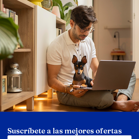
Search products
Se
Suscríbete a las mejores ofertas