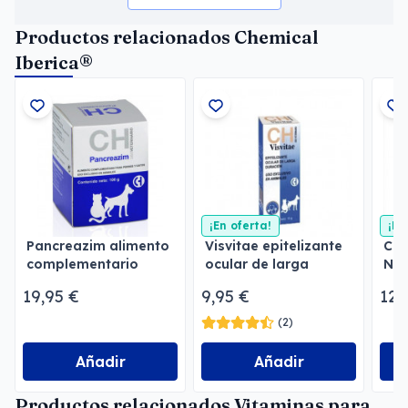
Productos relacionados Chemical
Iberica®
¡En oferta!
¡En
Pancreazim alimento
Visvitae epitelizante
Cog
complementario
ocular de larga
Neu
duración
neu
19,95 €
9,95 €
12,
(2)
Añadir
Añadir
Productos relacionados Vitaminas para