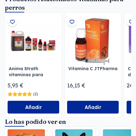
perros
Anima Strath
Vitamina C JTPharma
Com
vitaminas para
del
perros, gatos y aves
5,95 €
16,15 €
24,
(2)
Añadir
Añadir
Lo has podido ver en