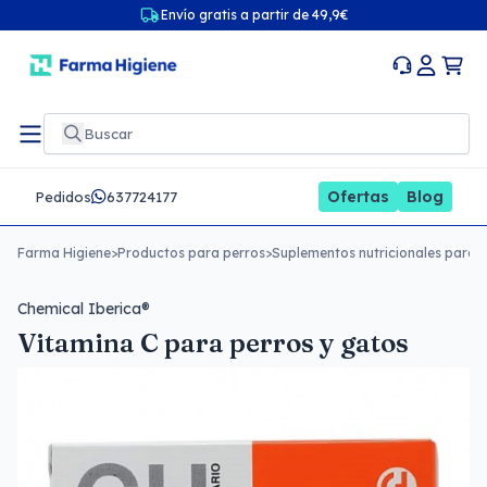
Envío gratis a partir de 49,9€
Ofertas
Blog
Pedidos
637724177
Farma Higiene
>
Productos para perros
>
Suplementos nutricionales para 
Chemical Iberica®
Vitamina C para perros y gatos