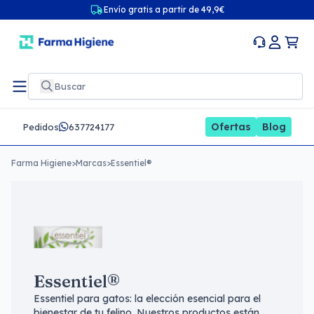
Envío gratis a partir de 49,9€
Ofertas
Blog
Pedidos
637724177
Farma Higiene
>
Marcas
>
Essentiel®
Essentiel®
Essentiel para gatos: la elección esencial para el
bienestar de tu felino. Nuestros productos están