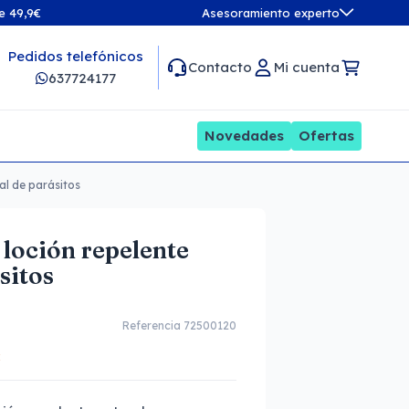
de 49,9€
Asesoramiento experto
Pedidos telefónicos
Contacto
Mi cuenta
637724177
Novedades
Ofertas
al de parásitos
 loción repelente
sitos
Referencia 72500120