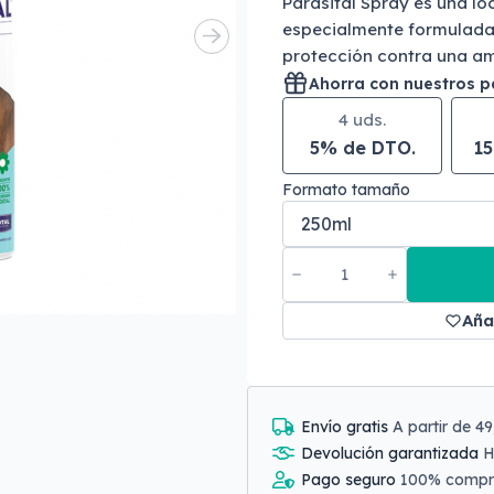
Parasital Spray es una lo
especialmente formulada 
protección contra una am
Ahorra con nuestros 
4 uds.
5% de DTO.
1
Formato tamaño
Aña
Envío gratis
A partir de 4
Devolución garantizada
H
Pago seguro
100% comp