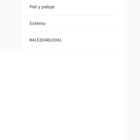
Piel y pelaje
Externo
8413204810061