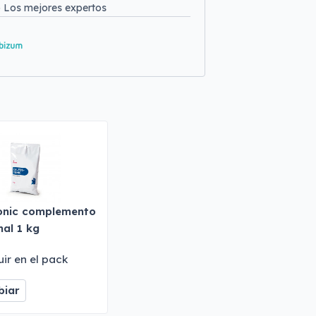
o
Los mejores expertos
onic complemento
nal 1 kg
uir en el pack
iar