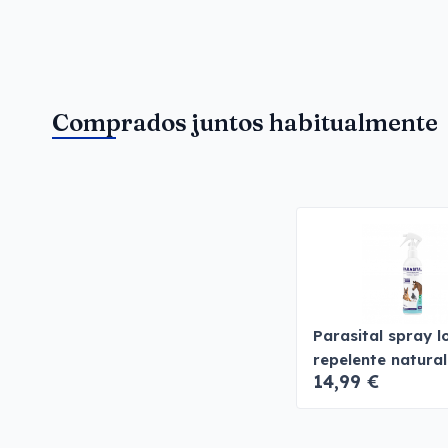
Comprados juntos habitualmente
Parasital spray l
repelente natural
14,99 €
parásitos