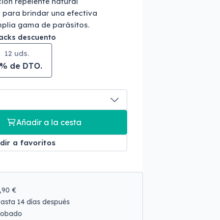
ción repelente natural
para brindar una efectiva
plia gama de parásitos.
packs descuento
12 uds.
5% de DTO.
Añadir a la cesta
dir a favoritos
9,90 €
asta 14 días después
robado