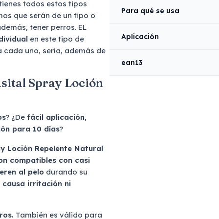
i tienes todos estos tipos
Para qué se usa
mos que serán de un tipo o
además, tener perros. EL
Aplicación
dividual
en este tipo de
a cada uno, sería, además de
ean13
sital Spray Loción
os
? ¿De
fácil aplicación
,
ión para 10 días
?
ay Loción Repelente Natural
on compatibles con casi
eren al pelo
durando su
 causa irritación ni
ros.
También es válido para