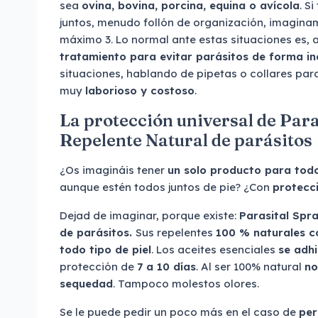
sea
ovina, bovina, porcina, equina o avícola
. S
juntos, menudo follón de organización, imagina
máximo 3. Lo normal ante estas situaciones es, 
tratamiento para evitar parásitos de forma in
situaciones, hablando de pipetas o collares par
muy
laborioso y costoso
.
La protección universal de Para
Repelente Natural de parásitos
¿Os imagináis tener
un solo producto para tod
aunque estén todos juntos de pie? ¿Con
protecc
Dejad de imaginar, porque existe:
Parasital Spr
de parásitos.
Sus repelentes
100 % naturales c
todo tipo de piel
. Los aceites esenciales
se adhi
protección de
7 a 10 días
. Al ser 100% natural
no
sequedad
. Tampoco molestos olores.
Se le puede pedir un poco más en el caso de
per