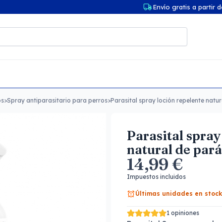
Envío gratis a partir 
os
>
Spray antiparasitario para perros
>
Parasital spray loción repelente natur
Parasital spray
natural de pará
14,99 €
Impuestos incluidos
Últimas unidades en stock
1 opiniones