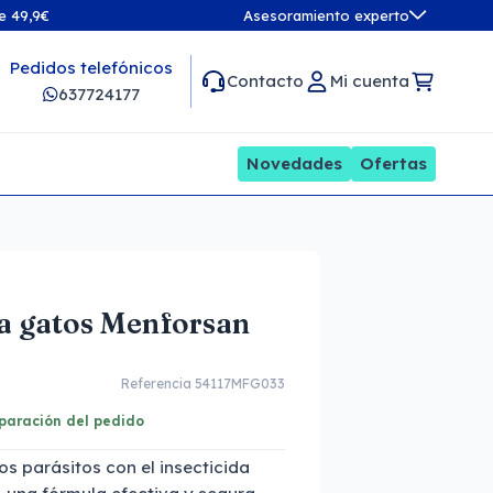
de 49,9€
Asesoramiento experto
Pedidos telefónicos
Contacto
Mi cuenta
637724177
Novedades
Ofertas
ra gatos Menforsan
Referencia 54117MFG033
eparación del pedido
os parásitos con el insecticida