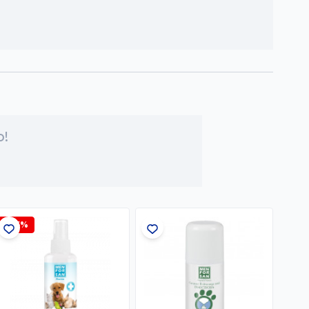
o!
-7,5%