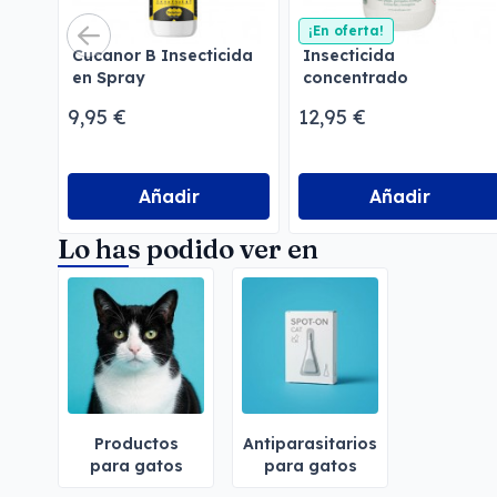
¡En oferta!
Cucanor B Insecticida
Insecticida
en Spray
concentrado
emulsionable
9,95 €
12,95 €
Menforsan
Añadir
Añadir
Lo has podido ver en
Productos
Antiparasitarios
para gatos
para gatos