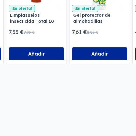
¡En oferta!
¡En oferta!
Limpiasuelos
Gel protector de
insecticida Total 10
almohadillas
Menforsan
Menforsan
7,55 €
7,61 €
7,95 €
8,95 €
Añadir
Añadir