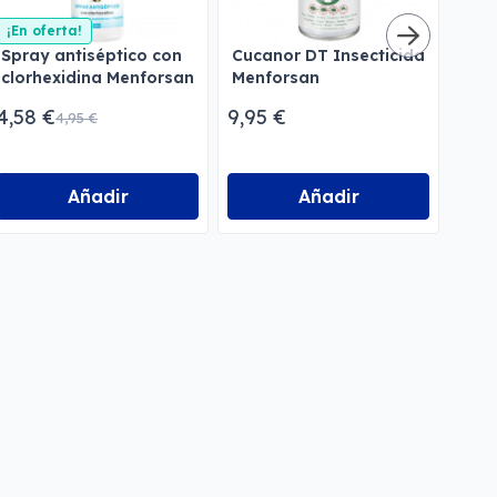
¡En oferta!
Spray antiséptico con
Cucanor DT Insecticida
Pipe
clorhexidina Menforsan
Menforsan
natu
con
4,58 €
9,95 €
5,95
4,95 €
Men
Añadir
Añadir