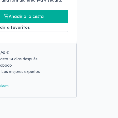
 una fórmula efectiva y segura.
Añadir a la cesta
dir a favoritos
9,90 €
asta 14 días después
robado
o
Los mejores expertos