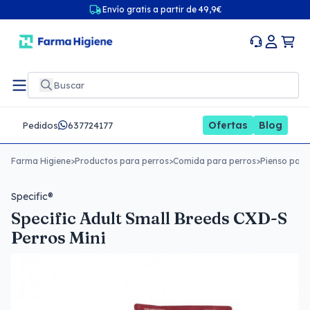
Envío gratis a partir de 49,9€
Ofertas
Blog
Pedidos
637724177
Farma Higiene
>
Productos para perros
>
Comida para perros
>
Pienso para
Specific®
Specific Adult Small Breeds CXD-S
Perros Mini