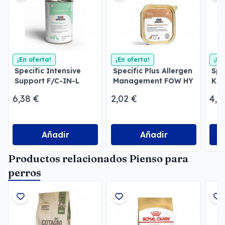
¡En oferta!
¡En oferta!
¡En
Specific Intensive
Specific Plus Allergen
Spe
Support F/C-IN-L
Management FOW HY
Kid
para gatos y perros
Gatos
Per
6,38 €
2,02 €
4,3
Añadir
Añadir
Productos relacionados Pienso para
perros