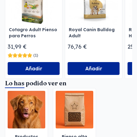
Cotagro Adult Pienso
Royal Canin Bulldog
Roy
para Perros
Adult
Hig
Ter
31,99 €
76,76 €
25,
(1)
Añadir
Añadir
Lo has podido ver en
Productos
Pienso alta