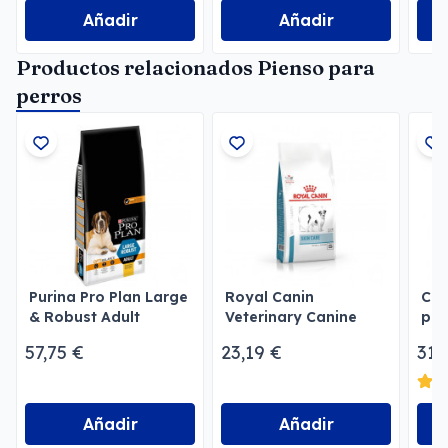
Añadir
Añadir
Productos relacionados Pienso para
perros
Purina Pro Plan Large
Royal Canin
Cot
& Robust Adult
Veterinary Canine
par
Optibalance
Skin Care Small Dog
57,75 €
23,19 €
31,
Añadir
Añadir