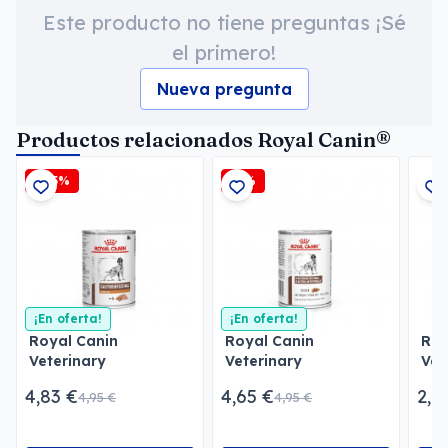
Este producto no tiene preguntas ¡Sé
el primero!
Nueva pregunta
Productos relacionados Royal Canin®
-2,5%
-6%
¡En oferta!
¡En oferta!
Royal Canin
Royal Canin
Roy
Veterinary
Veterinary
Vet
Gastrointestinal Low
Gastrointestinal Paté
Uri
4,83 €
4,65 €
2,1
4,95 €
4,95 €
Fat Paté
Pat