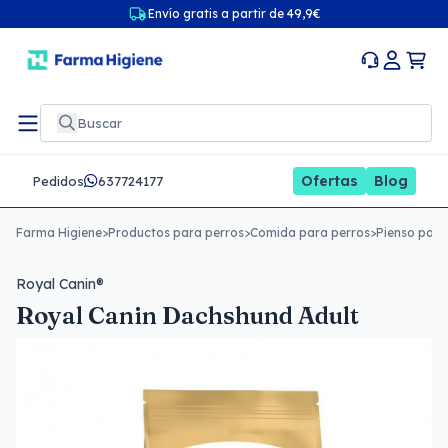
Envío gratis a partir de 49,9€
Ofertas
Blog
Pedidos
637724177
Farma Higiene
>
Productos para perros
>
Comida para perros
>
Pienso para
Royal Canin®
Royal Canin Dachshund Adult