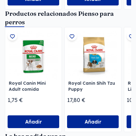
Productos relacionados Pienso para
perros
Royal Canin Mini
Royal Canin Shih Tzu
Roy
Adult comida
Puppy
Lig
húmeda Razas
Per
1,75 €
17,80 €
10,
pequeñas
Añadir
Añadir