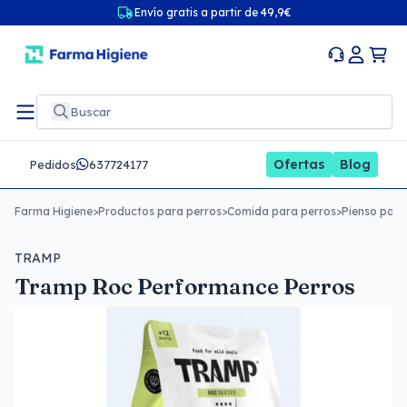
Envío gratis a partir de 49,9€
Ofertas
Blog
Pedidos
637724177
Farma Higiene
>
Productos para perros
>
Comida para perros
>
Pienso para
TRAMP
Tramp Roc Performance Perros