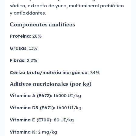
sódico, extracto de yuca, multi-mineral prebiótico
y antioxidantes.
Componentes analíticos
Proteína:
28%
Grasas:
13%
Fibras:
2.2%
Ceniza bruta/materia inorgánica:
7.4%
Aditivos nutricionales (por kg)
Vitamina A (E672):
16000 UI/kg
Vitamina D3 (E671):
1600 UI/kg
Vitamina E (E700):
80 UI/kg
Vitamina K:
2 mg/kg