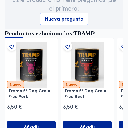
el primero!
Nueva pregunta
Productos relacionados TRAMP
Nuevo
Nuevo
Nu
Tramp 5* Dog Grain
Tramp 5* Dog Grain
Tra
Free Pork
Free Beef
Fre
3,50 €
3,50 €
3,5
Añadir
Añadir