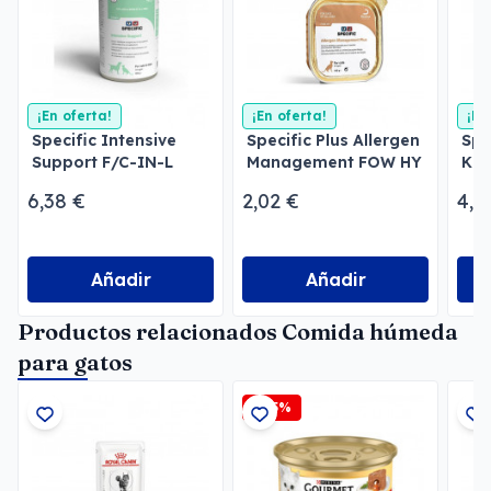
¡En oferta!
¡En oferta!
¡En
Specific Intensive
Specific Plus Allergen
Spe
Support F/C-IN-L
Management FOW HY
Kid
para gatos y perros
Gatos
Per
6,38 €
2,02 €
4,3
Añadir
Añadir
Productos relacionados Comida húmeda
para gatos
-2,5%