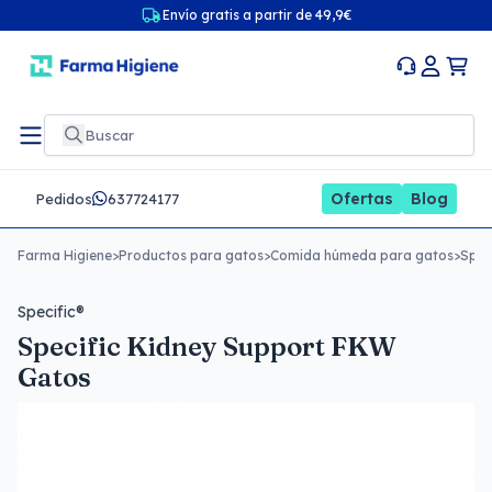
Envío gratis a partir de 49,9€
Ofertas
Blog
Pedidos
637724177
Farma Higiene
>
Productos para gatos
>
Comida húmeda para gatos
>
Spec
Specific®
Specific Kidney Support FKW
Gatos