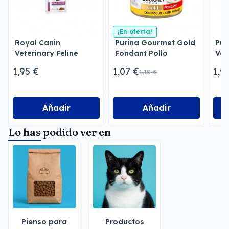
¡En oferta!
Royal Canin
Purina Gourmet Gold
Pur
Veterinary Feline
Fondant Pollo
Vet
Renal with Fish en
Obe
1,95 €
1,07 €
1,9
1,10 €
salsa
Pol
Añadir
Añadir
Lo has podido ver en
Pienso para
Productos