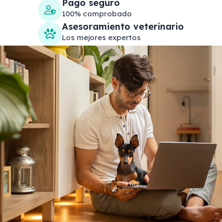
Pago seguro
100% comprobado
Asesoramiento veterinario
Los mejores expertos
Search products
Se