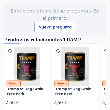
Este producto no tiene preguntas ¡Sé
el primero!
Nueva pregunta
Productos relacionados TRAMP
Nuevo
Nuevo
Nu
Tramp 5* Dog Grain
Tramp 5* Dog Grain
Tra
Free Pork
Free Beef
Fre
3,50 €
3,50 €
3,5