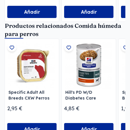
Añadir
Añadir
Productos relacionados Comida húmeda
para perros
Specific Adult All
Hill's PD W/D
Spe
Breeds CXW Perros
Diabetes Care
BI
Alimento Húmedo
Per
2,95 €
4,85 €
1,9
Perros
Añadir
Añadir