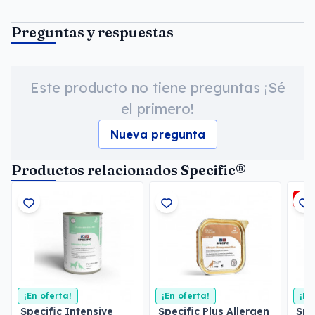
Preguntas y respuestas
Este producto no tiene preguntas ¡Sé
el primero!
Nueva pregunta
Productos relacionados Specific®
-3
¡En oferta!
¡En oferta!
¡En
Specific Intensive
Specific Plus Allergen
Spe