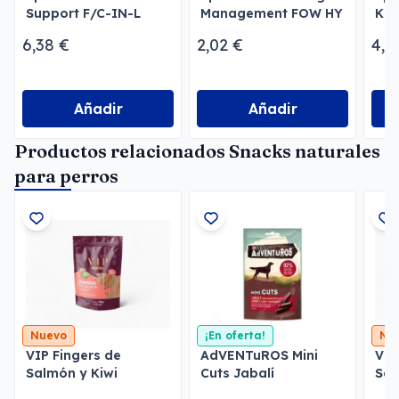
Support F/C-IN-L
Management FOW HY
Kid
para gatos y perros
Gatos
Per
6,38 €
2,02 €
4,3
Añadir
Añadir
Productos relacionados Snacks naturales
para perros
Nuevo
¡En oferta!
Nu
VIP Fingers de
AdVENTuROS Mini
VIP
Salmón y Kiwi
Cuts Jabalí
Sal