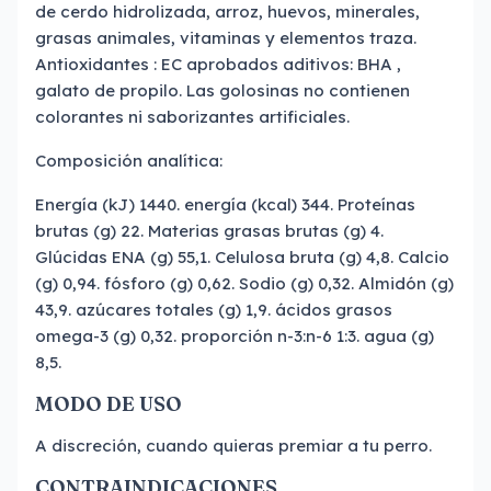
de cerdo hidrolizada, arroz, huevos, minerales,
grasas animales, vitaminas y elementos traza.
Antioxidantes : EC aprobados aditivos: BHA ,
galato de propilo. Las golosinas no contienen
colorantes ni saborizantes artificiales.
Composición analítica:
Energía (kJ) 1440. energía (kcal) 344. Proteínas
brutas (g) 22. Materias grasas brutas (g) 4.
Glúcidas ENA (g) 55,1. Celulosa bruta (g) 4,8. Calcio
(g) 0,94. fósforo (g) 0,62. Sodio (g) 0,32. Almidón (g)
43,9. azúcares totales (g) 1,9. ácidos grasos
omega-3 (g) 0,32. proporción n-3:n-6 1:3. agua (g)
8,5.
MODO DE USO
A discreción, cuando quieras premiar a tu perro.
CONTRAINDICACIONES