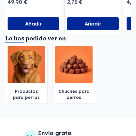
49,90 €
2,75 €
4,9
Añadir
Añadir
Lo has podido ver en
Productos
Chuches para
para perros
perros
Envío gratis