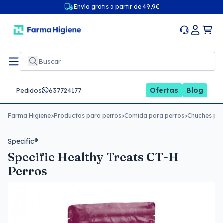
Envío gratis a partir de 49,9€
Ofertas
Blog
Pedidos
637724177
Farma Higiene
>
Productos para perros
>
Comida para perros
>
Chuches par
Specific®
Specific Healthy Treats CT-H
Perros