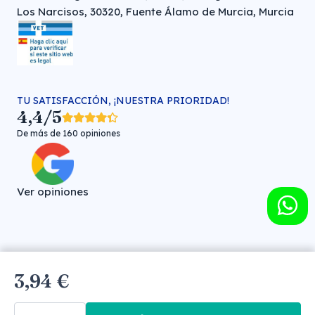
Los Narcisos, 30320, Fuente Álamo de Murcia, Murcia
TU SATISFACCIÓN, ¡NUESTRA PRIORIDAD!
4,4/5
De más de 160 opiniones
Ver opiniones
Farmacia veterinaria online © FARMA HIGIENE S.L. (CIF: B-
3,94 €
30706451)