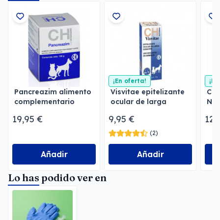
¡En oferta!
¡En
Pancreazim alimento
Visvitae epitelizante
Cog
complementario
ocular de larga
Neu
duración
neu
19,95 €
9,95 €
12,
(2)
Añadir
Añadir
Lo has podido ver en