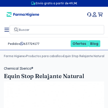
Envío gratis a partir de 49,9€
Ofertas
Blog
Pedidos
637724177
Farma Higiene
>
Productos para caballos
>
Equin Stop Relajante Natural
Chemical Iberica®
Equin Stop Relajante Natural