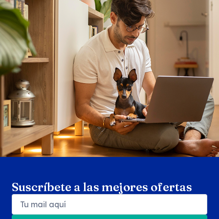
Search products
Se
Suscríbete a las mejores ofertas