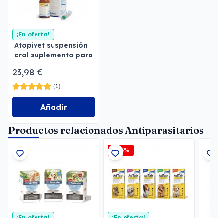
¡En oferta!
Atopivet suspensión
oral suplemento para
la piel 120 ml
23,98 €
(1)
Añadir
Productos relacionados Antiparasitarios
-2,5%
¡En oferta!
¡En oferta!