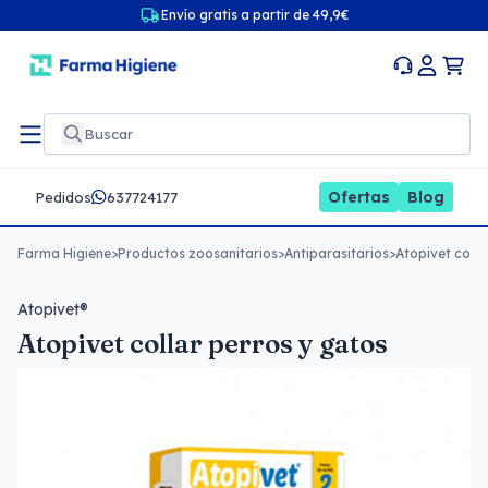
Envío gratis a partir de 49,9€
Ofertas
Blog
Pedidos
637724177
Farma Higiene
>
Productos zoosanitarios
>
Antiparasitarios
>
Atopivet colla
Atopivet®
Atopivet collar perros y gatos