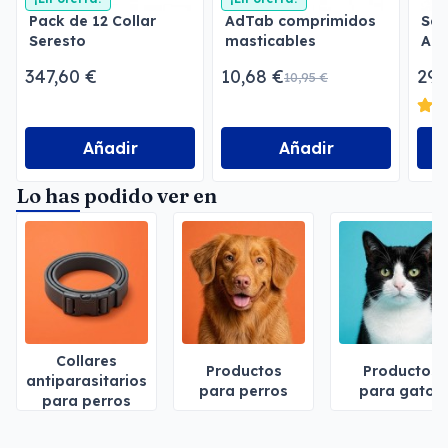
Pack de 12 Collar
AdTab comprimidos
Ser
Seresto
masticables
Ant
Antiparasitario
antiparasitarios
347,60 €
10,68 €
29,
10,95 €
Añadir
Añadir
Lo has podido ver en
Collares
Productos
Productos
antiparasitarios
para perros
para gatos
para perros