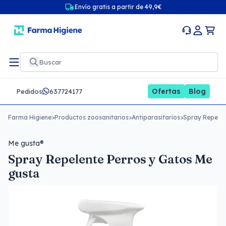
Envío gratis a partir de 49,9€
Ofertas
Blog
Pedidos
637724177
Farma Higiene
>
Productos zoosanitarios
>
Antiparasitarios
>
Spray Repelen
Me gusta®
Spray Repelente Perros y Gatos Me
gusta