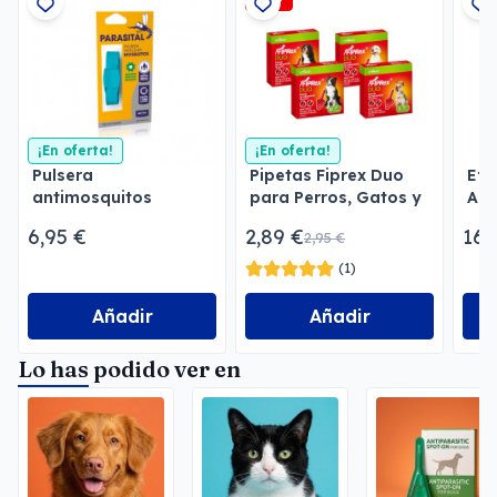
¡En oferta!
¡En oferta!
Pulsera
Pipetas Fiprex Duo
Eff
antimosquitos
para Perros, Gatos y
Ant
Parasital
Hurones
per
6,95 €
2,89 €
16,
2,95 €
(1)
Añadir
Añadir
Lo has podido ver en