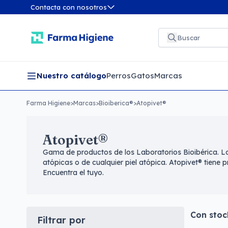
Contacta con nosotros
Nuestro catálogo
Perros
Gatos
Marcas
Farma Higiene
>
Marcas
>
Bioiberica®
>
Atopivet®
Atopivet®
Gama de productos de los Laboratorios Bioibérica. Lo
atópicas o de cualquier piel atópica. Atopivet® tiene p
Encuentra el tuyo.
Con stoc
Filtrar por