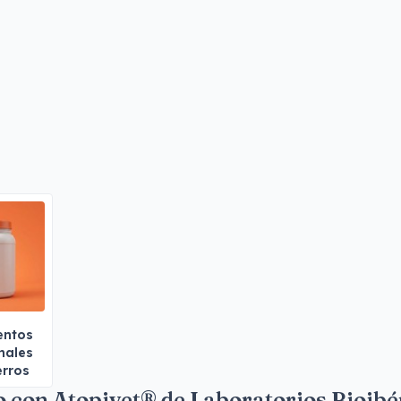
entos
nales
erros
ro con Atopivet® de Laboratorios Bioibé