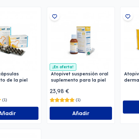
¡En oferta!
cápsulas
Atopivet suspensión oral
Atopiv
to de la piel
suplemento para la piel
dermat
120 ml
23,98 €
(1)
(1)
Añadir
Añadir