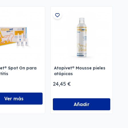
et® Spot On para
Atopivet® Mousse pieles
itis
atópicas
24,45 €
Ver más
Añadir