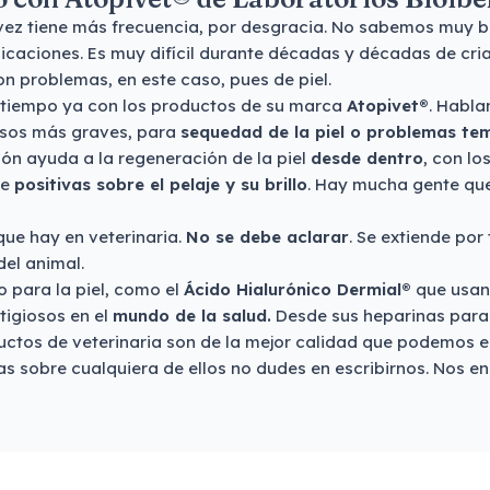
ez tiene más frecuencia, por desgracia. No sabemos muy bi
licaciones. Es muy difícil durante décadas y décadas de cri
n problemas, en este caso, pues de piel.
 tiempo ya con los productos de su marca
Atopivet®
. Habl
casos más graves, para
sequedad de la piel o problemas te
ión ayuda a la regeneración de la piel
desde dentro
, con lo
te
positivas sobre el pelaje y su brillo
. Hay mucha gente qu
que hay en veterinaria.
No se debe aclarar
. Se extiende po
del animal.
 para la piel, como el
Ácido Hialurónico Dermial®
que usan 
tigiosos en el
mundo de la salud.
Desde sus heparinas para
uctos de veterinaria son de la mejor calidad que podemos e
s sobre cualquiera de ellos no dudes en escribirnos. Nos e