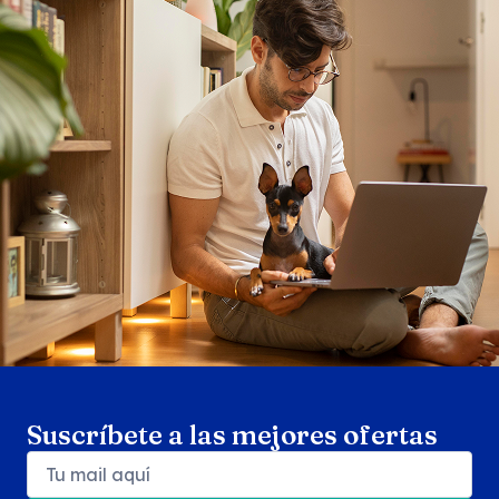
Search products
Se
Suscríbete a las mejores ofertas