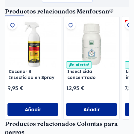
Productos relacionados Menforsan®
-5
¡En oferta!
¡En
Cucanor B
Insecticida
Lim
Insecticida en Spray
concentrado
ins
emulsionable
Men
9,95 €
12,95 €
7,5
Menforsan
Añadir
Añadir
Productos relacionados Colonias para
perros