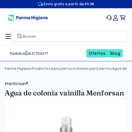
Envío gratis a partir de 49,9€
Ofertas
Blog
Pedidos
637724177
Farma Higiene
>
Productos para perros
>
Colonias para perros
>
Agua de col
Menforsan®
Agua de colonia vainilla Menforsan