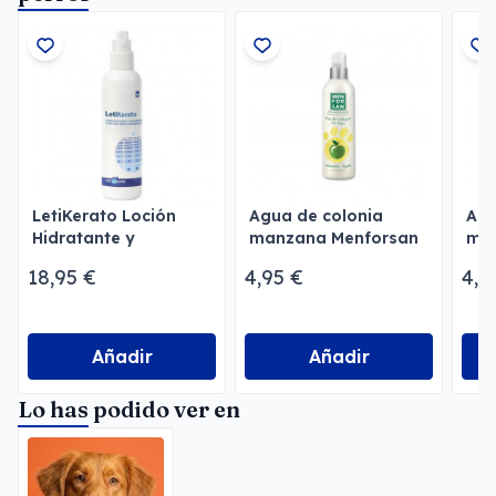
LetiKerato Loción
Agua de colonia
Agu
Hidratante y
manzana Menforsan
mor
Exfoliante para
18,95 €
4,95 €
4,9
Perros
Añadir
Añadir
Lo has podido ver en