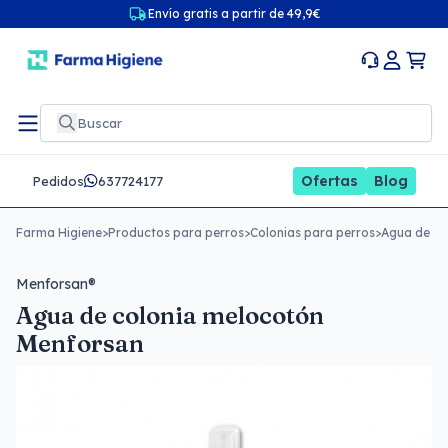
Envío gratis a partir de 49,9€
Ofertas
Blog
Pedidos
637724177
Farma Higiene
>
Productos para perros
>
Colonias para perros
>
Agua de co
Menforsan®
Agua de colonia melocotón
Menforsan