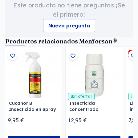
Este producto no tiene preguntas ¡Sé
el primero!
Nueva pregunta
Productos relacionados Menforsan®
-5
¡En oferta!
¡En
Cucanor B
Insecticida
Lim
Insecticida en Spray
concentrado
ins
emulsionable
Men
9,95 €
12,95 €
7,5
Menforsan