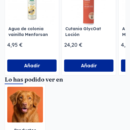
Agua de colonia
Cutania GlycOat
Agu
vainilla Menforsan
Loción
Men
Dermatológica en
4,95 €
24,20 €
4,9
Spray
Añadir
Añadir
Lo has podido ver en