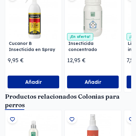
¡En oferta!
¡En
Cucanor B
Insecticida
Lim
Insecticida en Spray
concentrado
ins
emulsionable
Men
9,95 €
12,95 €
7,5
Menforsan
Añadir
Añadir
Productos relacionados Colonias para
perros