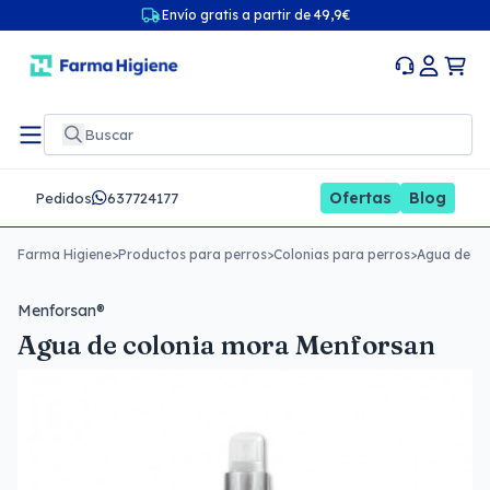
Envío gratis a partir de 49,9€
Ofertas
Blog
Pedidos
637724177
Farma Higiene
>
Productos para perros
>
Colonias para perros
>
Agua de co
Menforsan®
Agua de colonia mora Menforsan