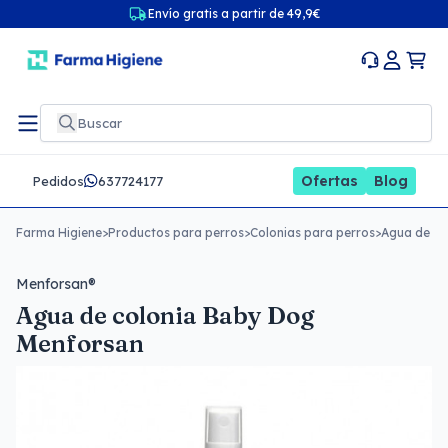
Envío gratis a partir de 49,9€
Ofertas
Blog
Pedidos
637724177
Farma Higiene
>
Productos para perros
>
Colonias para perros
>
Agua de co
Menforsan®
Agua de colonia Baby Dog
Menforsan