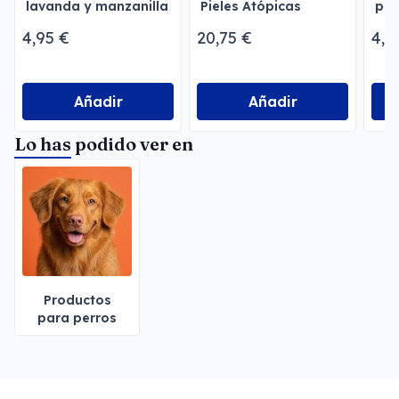
lavanda y manzanilla
Pieles Atópicas
par
Menforsan
Men
4,95 €
20,75 €
4,9
Añadir
Añadir
Lo has podido ver en
Productos
para perros