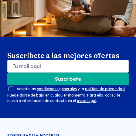
Suscríbete a las mejores ofertas
Suscríbete
Acepto las
condiciones generales
y la
política de privacidad
Puede darse de baja en cualquier momento. Para ello, consulte
nuestra información de contacto en el
aviso legal
.
SOBRE FARMA HIGIENE