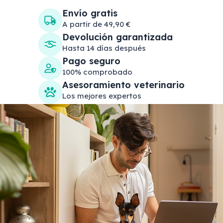
Envío gratis
A partir de 49,90 €
Devolución garantizada
Hasta 14 días después
Pago seguro
100% comprobado
Asesoramiento veterinario
Los mejores expertos
Search products
Se