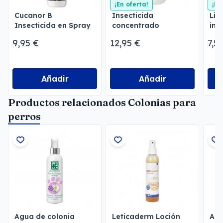
¡En oferta!
¡En
Cucanor B
Insecticida
Lim
Insecticida en Spray
concentrado
ins
emulsionable
Men
9,95 €
12,95 €
7,5
Menforsan
Añadir
Añadir
Productos relacionados Colonias para
perros
Agua de colonia
Leticaderm Loción
Agu