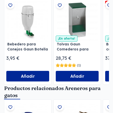
-3
¡En oferta!
¡En
Bebedero para
Tolvas Gaun
Beb
Conejos Gaun Botella
Comederos para
con
2 l
perros
3,95 €
28,75 €
37,
(1)
Añadir
Añadir
Productos relacionados Areneros para
gatos