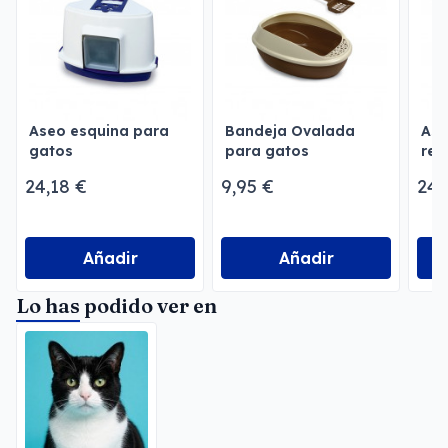
Aseo esquina para
Bandeja Ovalada
Ase
gatos
para gatos
rec
24,18 €
9,95 €
24,
Añadir
Añadir
Lo has podido ver en