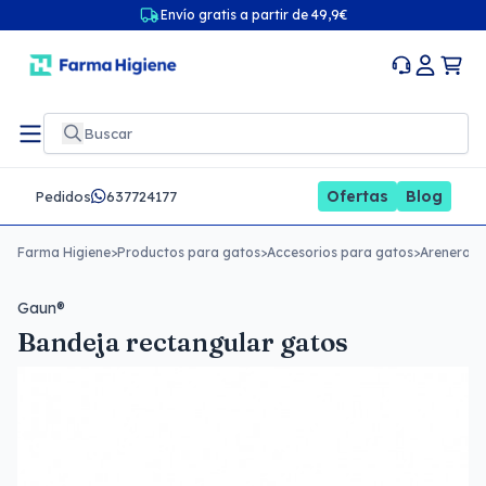
Envío gratis a partir de 49,9€
Ofertas
Blog
Pedidos
637724177
Farma Higiene
>
Productos para gatos
>
Accesorios para gatos
>
Areneros 
Gaun®
Bandeja rectangular gatos