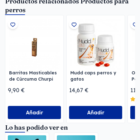
Productos relacionados Productos para
perros
Barritas Masticables
Mudd caps perros y
Own
de Cúrcuma Churpi
gatos
Per
70 Gr
9,90 €
14,67 €
11,
Añadir
Añadir
Lo has podido ver en