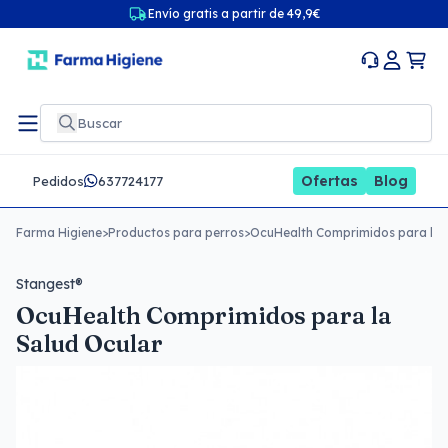
Envío gratis a partir de 49,9€
Ofertas
Blog
Pedidos
637724177
Farma Higiene
>
Productos para perros
>
OcuHealth Comprimidos para la 
Stangest®
OcuHealth Comprimidos para la
Salud Ocular