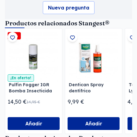
Nueva pregunta
Productos relacionados Stangest®
-3%
¡En oferta!
Pulfin Fogger IGR
Dentican Spray
Toa
Bomba Insecticida
dentífrico
Lys
para Estancias
Per
14,50 €
9,99 €
4,3
14,95 €
Añadir
Añadir