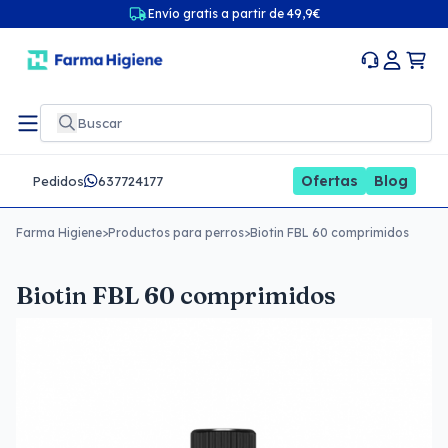
Envío gratis a partir de 49,9€
Ofertas
Blog
Pedidos
637724177
Farma Higiene
>
Productos para perros
>
Biotin FBL 60 comprimidos
Biotin FBL 60 comprimidos