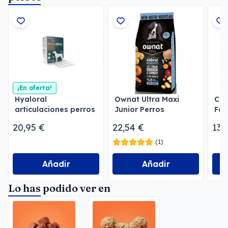
¡En oferta!
Hyaloral
Ownat Ultra Maxi
Com
articulaciones perros
Junior Perros
Far
y gatos
20,95 €
22,54 €
13,
(1)
Añadir
Añadir
Lo has podido ver en