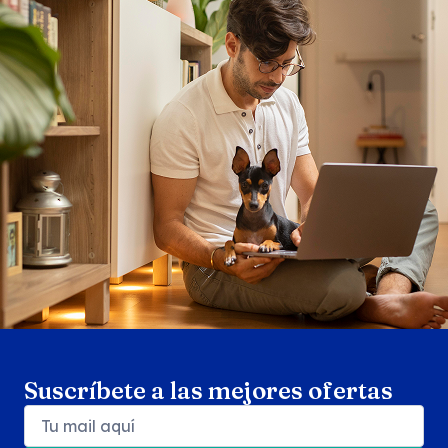
Search products
Se
Suscríbete a las mejores ofertas