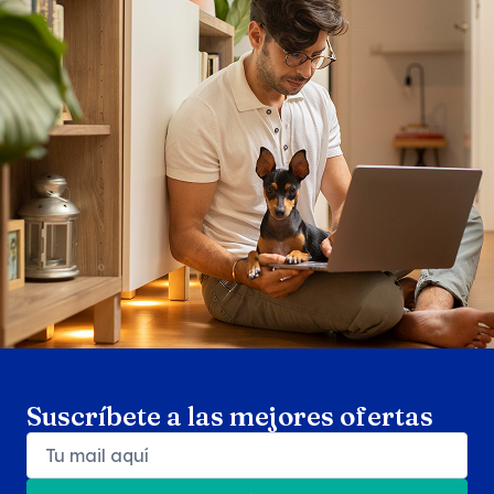
Search products
Se
Suscríbete a las mejores ofertas