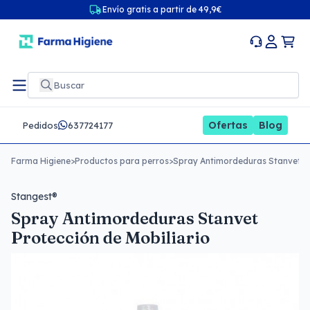
Envío gratis a partir de 49,9€
Ofertas
Blog
Pedidos
637724177
Farma Higiene
>
Productos para perros
>
Spray Antimordeduras Stanvet Pr
Stangest®
Spray Antimordeduras Stanvet
Protección de Mobiliario