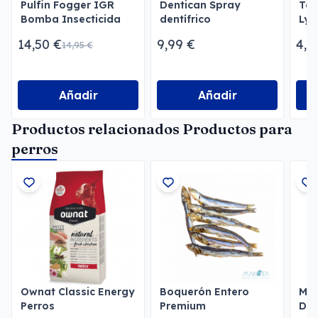
Pulfin Fogger IGR
Dentican Spray
Toa
Bomba Insecticida
dentífrico
Lys
para Estancias
Per
14,50 €
9,99 €
4,3
14,95 €
Añadir
Añadir
Productos relacionados Productos para
perros
Ownat Classic Energy
Boquerón Entero
Min
Perros
Premium
Des