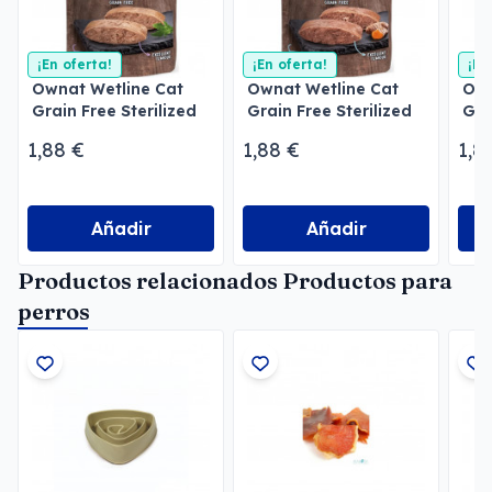
¡En oferta!
¡En oferta!
¡En
Ownat Wetline Cat
Ownat Wetline Cat
Own
Grain Free Sterilized
Grain Free Sterilized
Gra
Chicken & Salmon
Turkey & Tuna
Sal
1,88 €
1,88 €
1,8
Añadir
Añadir
Productos relacionados Productos para
perros