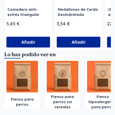
Comedero anti-
Medallones de Cerdo
Oxi
estrés triangular
Deshidratado
env
per
5,45 €
3,54 €
22,
Añadir
Añadir
Lo has podido ver en
Pienso para
Pienso
Pienso para
perros sin
hipoalergéni
perros
cereales
para perros