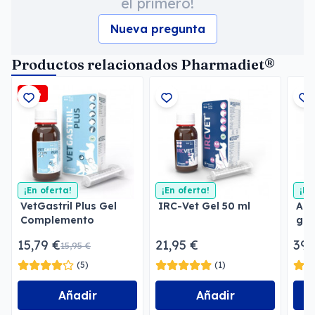
el primero!
Nueva pregunta
Productos relacionados Pharmadiet®
-1%
¡En oferta!
¡En oferta!
¡En
VetGastril Plus Gel
IRC-Vet Gel 50 ml
Ant
Complemento
gat
Alimenticio
Inf
15,79 €
21,95 €
39,
15,95 €
(5)
(1)
Añadir
Añadir