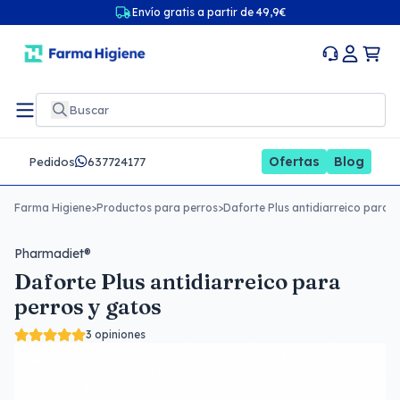
Envío gratis a partir de 49,9€
Ofertas
Blog
Pedidos
637724177
Farma Higiene
>
Productos para perros
>
Daforte Plus antidiarreico para p
Pharmadiet®
Daforte Plus antidiarreico para
perros y gatos
3 opiniones