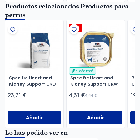
Productos relacionados Productos para
perros
-3%
¡En oferta!
Specific Heart and
Specific Heart and
Bar
Kidney Support CKD
Kidney Support CKW
Chu
Perros
Perros
23,71 €
4,31 €
19,
4,44 €
Añadir
Añadir
Lo has podido ver en