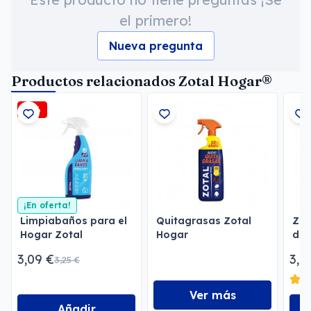
el primero!
Nueva pregunta
Productos relacionados Zotal Hogar®
-5%
¡En oferta!
Limpiabaños para el
Quitagrasas Zotal
Zot
Hogar Zotal
Hogar
des
3,09 €
3,9
3,25 €
Ver más
Añadir