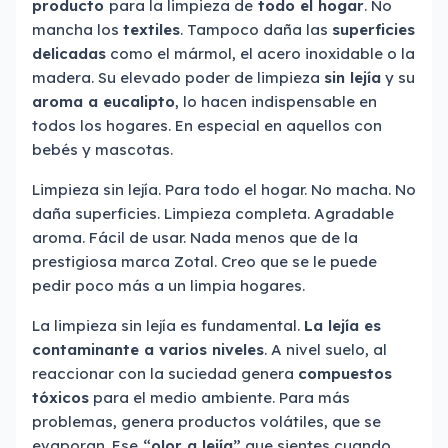
producto
para la limpieza de
todo el hogar
. No
mancha los
textiles
. Tampoco daña las
superficies
delicadas
como el mármol, el acero inoxidable o la
madera. Su elevado poder de limpieza
sin lejía
y su
aroma a eucalipto
, lo hacen indispensable en
todos los hogares. En especial en aquellos con
bebés y mascotas.
Limpieza sin lejía. Para todo el hogar. No macha. No
daña superficies. Limpieza completa. Agradable
aroma. Fácil de usar. Nada menos que de la
prestigiosa marca Zotal. Creo que se le puede
pedir poco más a un limpia hogares.
La limpieza sin lejía es fundamental.
La lejía es
contaminante a varios niveles
. A nivel suelo, al
reaccionar con la suciedad genera
compuestos
tóxicos
para el medio ambiente. Para más
problemas, genera productos volátiles, que se
evaporan. Ese
“olor a lejía”
que sientes cuando