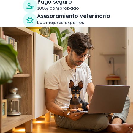
Pago seguro
100% comprobado
Asesoramiento veterinario
Los mejores expertos
Search products
Se