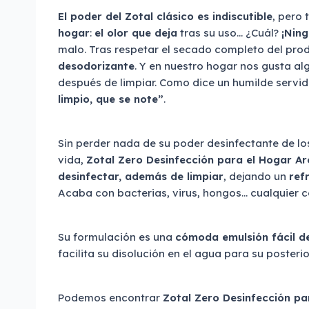
El poder del Zotal clásico es indiscutible
, pero 
hogar
:
el olor que deja
tras su uso… ¿Cuál?
¡Ning
malo. Tras respetar el secado completo del pro
desodorizante
. Y en nuestro hogar nos gusta a
después de limpiar. Como dice un humilde servid
limpio, que se note”
.
Sin perder nada de su poder desinfectante de lo
vida,
Zotal Zero Desinfección para el Hogar A
desinfectar, además de limpiar
, dejando un
ref
Acaba con bacterias, virus, hongos… cualquier 
Su formulación es una
cómoda emulsión fácil de
facilita su disolución en el agua para su posterio
Podemos encontrar
Zotal Zero Desinfección p