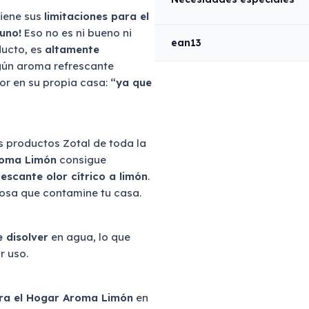
tiene sus
limitaciones para el
uno!
Eso no es ni bueno ni
ean13
ducto, es
altamente
lgún aroma refrescante
or en su propia casa:
“ya que
s productos Zotal de toda la
roma Limón
consigue
rescante olor cítrico a limón
.
cosa que contamine tu casa.
 disolver
en agua, lo que
r uso.
ara el Hogar Aroma Limón
en