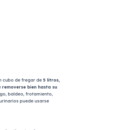
n cubo de fregar de
5 litros,
e
removerse bien hasta su
ego, baldeo, frotamiento,
o urinarios puede usarse