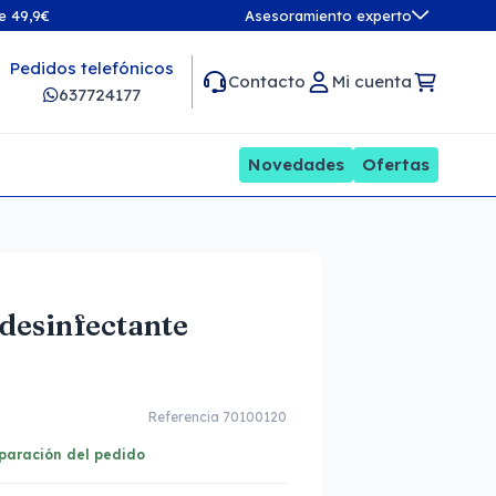
de 49,9€
Asesoramiento experto
Pedidos telefónicos
Contacto
Mi cuenta
637724177
Novedades
Ofertas
 desinfectante
Referencia 70100120
eparación del pedido