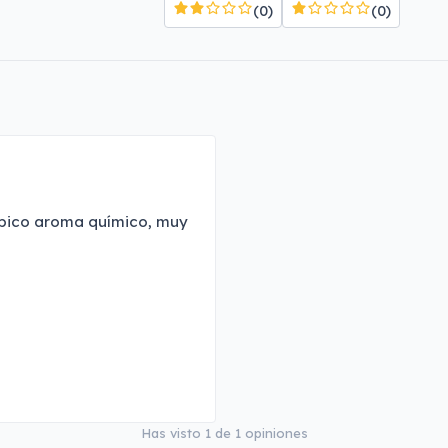
(0)
(0)
típico aroma químico, muy
Has visto
1
de
1
opiniones