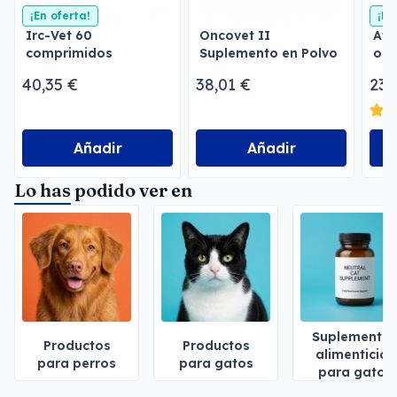
¡En oferta!
¡En
Irc-Vet 60
Oncovet II
Ato
comprimidos
Suplemento en Polvo
ora
para Perros y Gatos
la 
40,35 €
38,01 €
23,
Añadir
Añadir
Lo has podido ver en
Suplemento
Productos
Productos
alimenticios
para perros
para gatos
para gatos