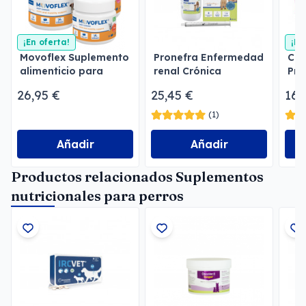
¡En oferta!
¡En
Movoflex Suplemento
Pronefra Enfermedad
Col
alimenticio para
renal Crónica
Pre
perros
26,95 €
25,45 €
16,
(1)
Añadir
Añadir
Productos relacionados Suplementos
nutricionales para perros