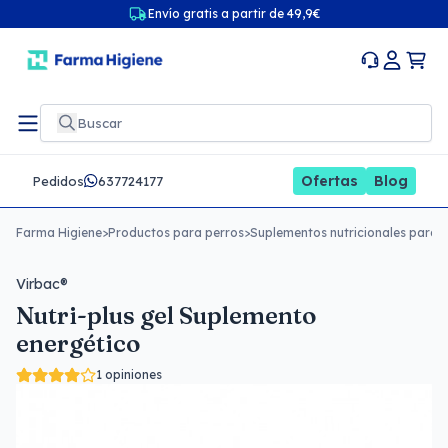
Envío gratis a partir de 49,9€
Ofertas
Blog
Pedidos
637724177
Farma Higiene
>
Productos para perros
>
Suplementos nutricionales para 
Virbac®
Nutri-plus gel Suplemento
energético
1 opiniones