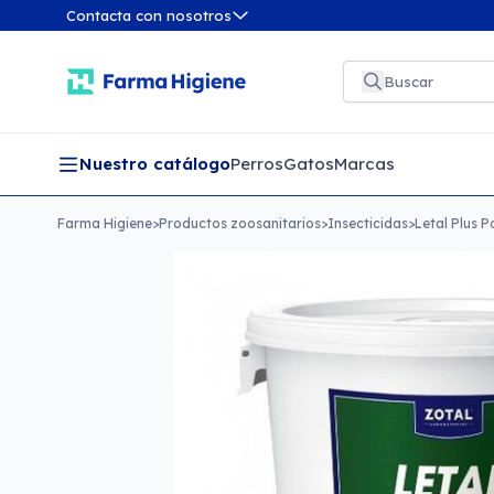
Contacta con nosotros
Nuestro catálogo
Perros
Gatos
Marcas
Farma Higiene
>
Productos zoosanitarios
>
Insecticidas
>
Letal Plus P