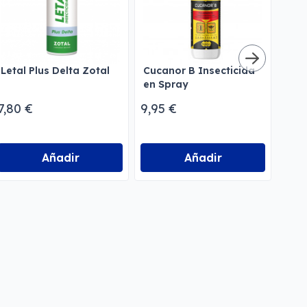
Letal Plus Delta Zotal
Cucanor B Insecticida
Rec
en Spray
tra
Tra
7,80 €
9,95 €
3,95
Añadir
Añadir