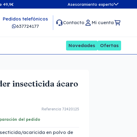
de 49,9€
Asesoramiento experto
Pedidos telefónicos
Contacto
Mi cuenta
637724177
Novedades
Ofertas
er insecticida ácaro
Referencia 72420125
eparación del pedido
nsecticida/acaricida en polvo de