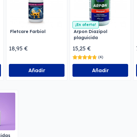
¡En oferta!
Fletcare Farbiol
Arpon Diazipol
plaguicida
emulsionable
18,95 €
15,25 €
(4)
Añadir
Añadir
cidas