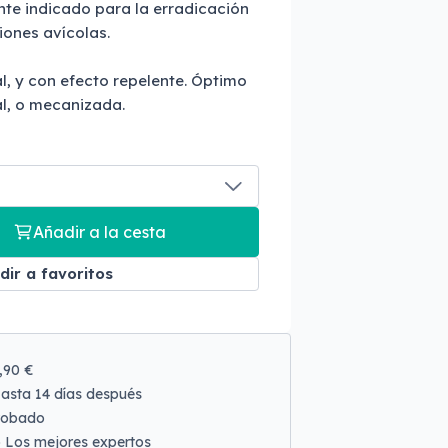
nte indicado para la erradicación
iones avícolas.
al, y con efecto repelente. Óptimo
l, o mecanizada.
Añadir a la cesta
dir a favoritos
9,90 €
asta 14 días después
robado
o
Los mejores expertos