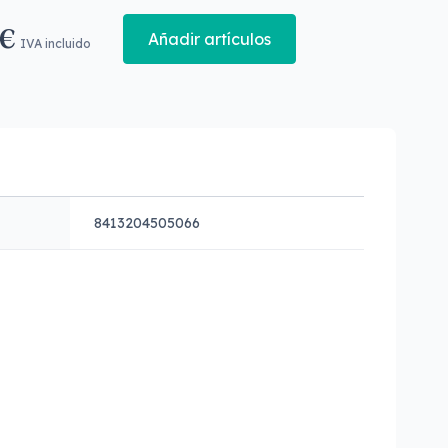
 €
Añadir artículos
IVA incluido
8413204505066