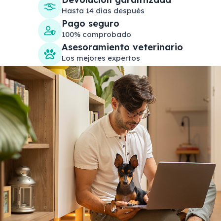
Hasta 14 días después
Pago seguro
100% comprobado
Asesoramiento veterinario
Los mejores expertos
Search products
Se