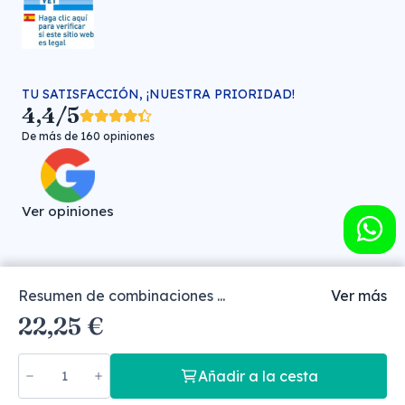
TU SATISFACCIÓN, ¡NUESTRA PRIORIDAD!
4,4/5
De más de 160 opiniones
Ver opiniones
Resumen de combinaciones ...
Ver más
Farmacia veterinaria online © FARMA HIGIENE S.L. (CIF: B-
22,25 €
30706451)
Añadir a la cesta