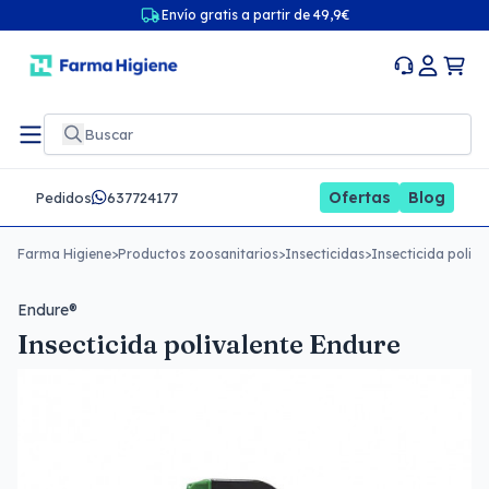
Envío gratis a partir de 49,9€
Ofertas
Blog
Pedidos
637724177
Farma Higiene
>
Productos zoosanitarios
>
Insecticidas
>
Insecticida poliva
Endure®
Insecticida polivalente Endure