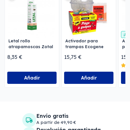
¡En
Letal rollo
Activador para
Arp
atrapamoscas Zotal
trampas Ecogene
pla
para avispas y
emu
8,35 €
15,75 €
15,
moscas
Añadir
Añadir
Envío gratis
A partir de 49,90 €
Devolución garantizada