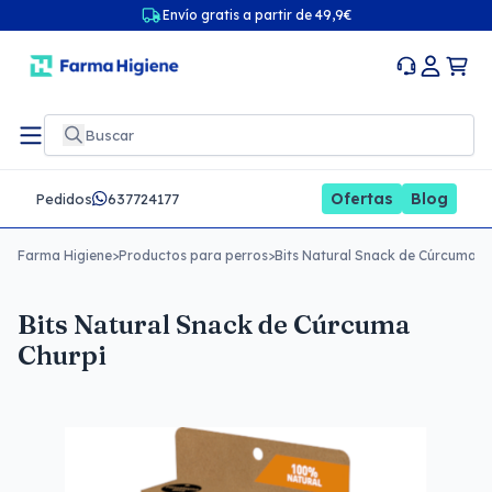
Envío gratis a partir de 49,9€
Ofertas
Blog
Pedidos
637724177
Farma Higiene
>
Productos para perros
>
Bits Natural Snack de Cúrcuma C
Bits Natural Snack de Cúrcuma
Churpi