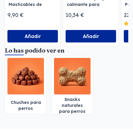
Masticables de
calmante para
Per
Churpi 70 Gr
perros y gatos
9,90 €
10,34 €
22,
Añadir
Añadir
Lo has podido ver en
Snacks
Chuches para
naturales
perros
para perros