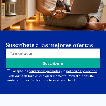
Suscríbete a las mejores ofertas
Suscríbete
Acepto las
condiciones generales
y la
política de privacidad
Puede darse de baja en cualquier momento. Para ello, consulte
nuestra información de contacto en el
aviso legal
.