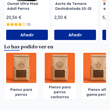
Ownat Ultra Maxi
Aorta de Ternera
Bol
Adult Perros
Deshidratada 20-25
exc
cm
Nat
20,56 €
2,30 €
5,5
(1)
Añadir
Añadir
Lo has podido ver en
Pienso para
Pienso para
Pienso alta
perros
perros
gama perro
cachorros