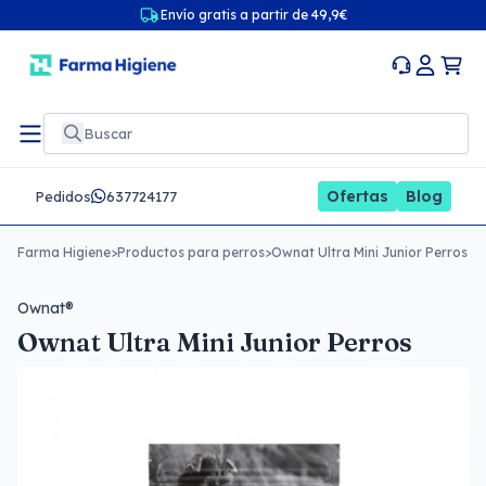
Envío gratis a partir de 49,9€
Ofertas
Blog
Pedidos
637724177
Farma Higiene
>
Productos para perros
>
Ownat Ultra Mini Junior Perros
Ownat®
Ownat Ultra Mini Junior Perros