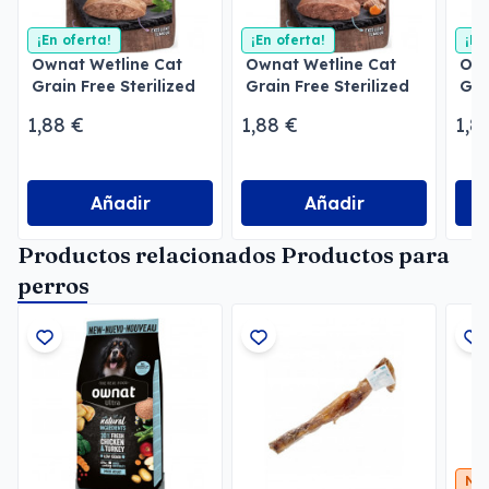
¡En oferta!
¡En oferta!
¡En
Ownat Wetline Cat
Ownat Wetline Cat
Own
Grain Free Sterilized
Grain Free Sterilized
Gra
Chicken & Salmon
Turkey & Tuna
Sal
1,88 €
1,88 €
1,8
Añadir
Añadir
Productos relacionados Productos para
perros
Nu