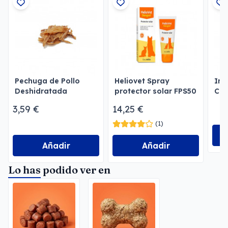
Pechuga de Pollo
Heliovet Spray
Inm
Deshidratada
protector solar FPS50
Co
perros y gatos
Sup
3,59 €
14,25 €
Sis
(1)
Añadir
Añadir
Lo has podido ver en