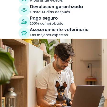
A partir de 49,90 €
Devolución garantizada
Hasta 14 días después
Pago seguro
100% comprobado
Asesoramiento veterinario
Los mejores expertos
Search products
Se