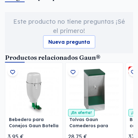
Este producto no tiene preguntas ¡Sé
el primero!
Nueva pregunta
Productos relacionados Gaun®
-3
¡En oferta!
¡En
Bebedero para
Tolvas Gaun
Beb
Conejos Gaun Botella
Comederos para
con
2 l
perros
3,95 €
28,75 €
37,