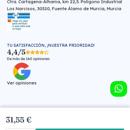
Ctra. Cartagena-Alhama, km 22,5. Polígono Industrial
Los Narcisos, 30320, Fuente Álamo de Murcia, Murcia
TU SATISFACCIÓN, ¡NUESTRA PRIORIDAD!
4,4/5
De más de 160 opiniones
Ver opiniones
Farmacia veterinaria online © FARMA HIGIENE S.L. (CIF: B-
31,55 €
30706451)