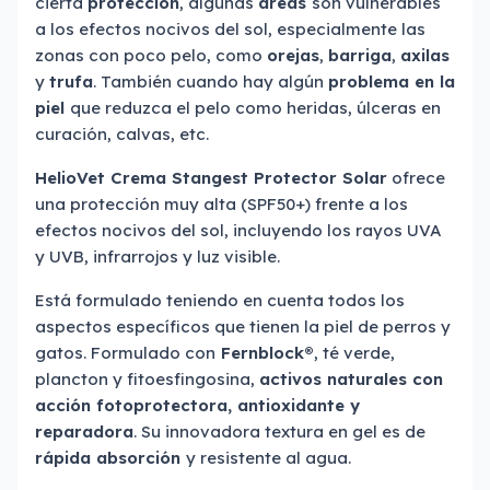
cierta
protección
, algunas
áreas
son vulnerables
a los efectos nocivos del sol, especialmente las
zonas con poco pelo, como
orejas
,
barriga
,
axilas
y
trufa
. También cuando hay algún
problema en la
piel
que reduzca el pelo como heridas, úlceras en
curación, calvas, etc.
HelioVet Crema Stangest Protector Solar
ofrece
una protección muy alta (SPF50+) frente a los
efectos nocivos del sol, incluyendo los rayos UVA
y UVB, infrarrojos y luz visible.
Está formulado teniendo en cuenta todos los
aspectos específicos que tienen la piel de perros y
gatos. Formulado con
Fernblock®
, té verde,
plancton y fitoesfingosina,
activos naturales con
acción fotoprotectora, antioxidante y
reparadora
. Su innovadora textura en gel es de
rápida absorción
y resistente al agua.