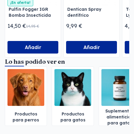
¡En oferta!
Pulfin Fogger IGR
Dentican Spray
Toa
Bomba Insecticida
dentífrico
Lys
para Estancias
Per
14,50 €
9,99 €
4,3
14,95 €
Añadir
Añadir
Lo has podido ver en
Suplemento
Productos
Productos
alimenticios
para perros
para gatos
para gatos