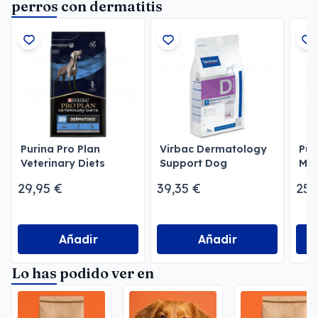
perros con dermatitis
Purina Pro Plan
Virbac Dermatology
Pur
Veterinary Diets
Support Dog
Med
Dermatosis
Sen
29,95 €
39,35 €
25,
Añadir
Añadir
Lo has podido ver en