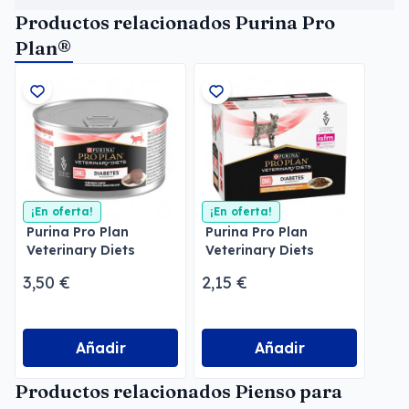
Productos relacionados Purina Pro
Plan®
¡En oferta!
¡En oferta!
Purina Pro Plan
Purina Pro Plan
Veterinary Diets
Veterinary Diets
Mousse DM Diabetes
Feline DM Diabetes
3,50 €
2,15 €
Pollo
Añadir
Añadir
Productos relacionados Pienso para