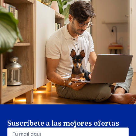
Search products
Se
Suscríbete a las mejores ofertas