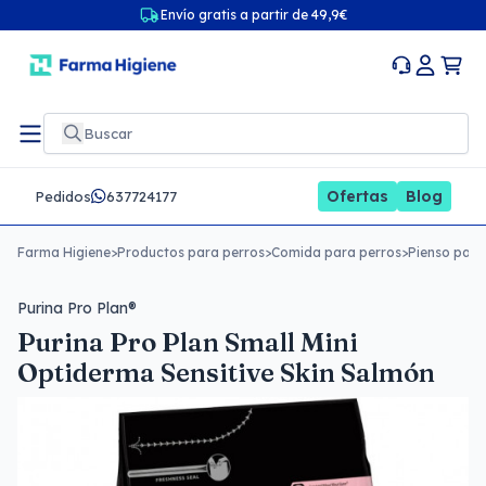
Envío gratis a partir de 49,9€
Ofertas
Blog
Pedidos
637724177
Farma Higiene
>
Productos para perros
>
Comida para perros
>
Pienso para
Purina Pro Plan®
Purina Pro Plan Small Mini
Optiderma Sensitive Skin Salmón