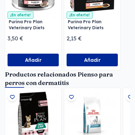
¡En oferta!
¡En oferta!
Purina Pro Plan
Purina Pro Plan
Veterinary Diets
Veterinary Diets
Mousse DM Diabetes
Feline DM Diabetes
3,50 €
2,15 €
Pollo
Añadir
Añadir
Productos relacionados Pienso para
perros con dermatitis