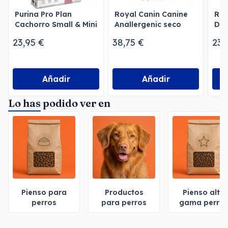
Purina Pro Plan
Royal Canin Canine
Roy
Cachorro Small & Mini
Anallergenic seco
Der
Optiderma Salmón
me
23,95 €
38,75 €
23,
Añadir
Añadir
Lo has podido ver en
Pienso para
Productos
Pienso alta
perros
para perros
gama perro