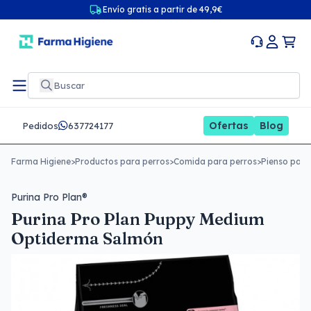
Envío gratis a partir de 49,9€
Ofertas
Blog
Pedidos
637724177
Farma Higiene
>
Productos para perros
>
Comida para perros
>
Pienso para
Purina Pro Plan®
Purina Pro Plan Puppy Medium
Optiderma Salmón