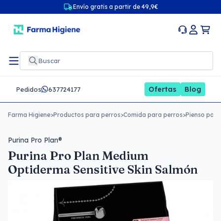
Envío gratis a partir de 49,9€
Ofertas
Blog
Pedidos
637724177
Farma Higiene
>
Productos para perros
>
Comida para perros
>
Pienso para
Purina Pro Plan®
Purina Pro Plan Medium
Optiderma Sensitive Skin Salmón