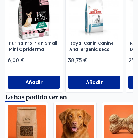
Purina Pro Plan Small
Royal Canin Canine
Roy
Mini Optiderma
Anallergenic seco
Der
Sensitive Skin Salmón
pe
6,00 €
38,75 €
25,
Añadir
Añadir
Lo has podido ver en