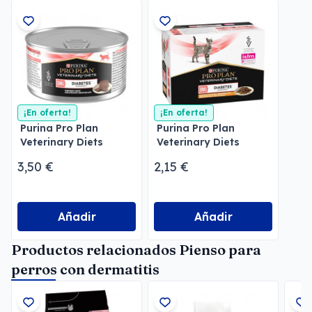
¡En oferta!
¡En oferta!
Purina Pro Plan
Purina Pro Plan
Veterinary Diets
Veterinary Diets
Mousse DM Diabetes
Feline DM Diabetes
3,50 €
2,15 €
Pollo
Añadir
Añadir
Productos relacionados Pienso para
perros con dermatitis