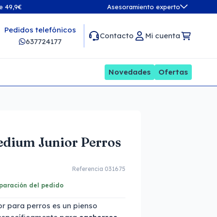
de 49,9€
Asesoramiento experto
Pedidos telefónicos
Contacto
Mi cuenta
637724177
Novedades
Ofertas
edium Junior Perros
Referencia 031675
eparación del pedido
r para perros es un pienso