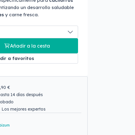
específicamente para
cachorros
ntizando un desarrollo saludable
es
y carne fresca.
Añadir a la cesta
dir a favoritos
9,90 €
asta 14 días después
robado
o
Los mejores expertos