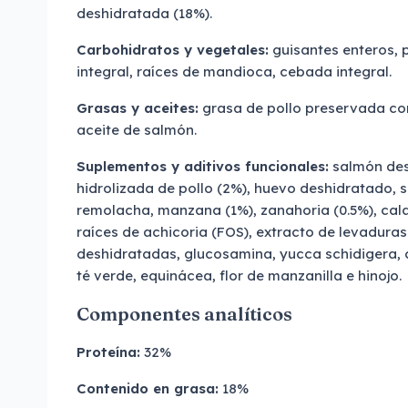
deshidratada (18%).
Carbohidratos y vegetales:
guisantes enteros, 
integral, raíces de mandioca, cebada integral.
Grasas y aceites:
grasa de pollo preservada con
aceite de salmón.
Suplementos y aditivos funcionales:
salmón des
hidrolizada de pollo (2%), huevo deshidratado, s
remolacha, manzana (1%), zanahoria (0.5%), cala
raíces de achicoria (FOS), extracto de levadura
deshidratadas, glucosamina, yucca schidigera, c
té verde, equinácea, flor de manzanilla e hinojo.
Componentes analíticos
Proteína:
32%
Contenido en grasa:
18%