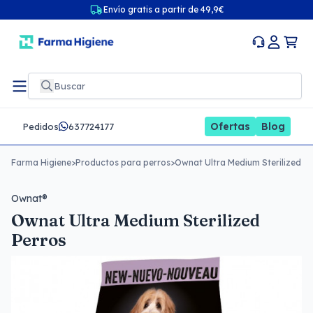
Envío gratis a partir de 49,9€
Ofertas
Blog
Pedidos
637724177
Farma Higiene
>
Productos para perros
>
Ownat Ultra Medium Sterilized P
Ownat®
Ownat Ultra Medium Sterilized
Perros