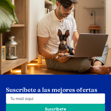
Search products
Se
Suscríbete a las mejores ofertas
Suscríbete