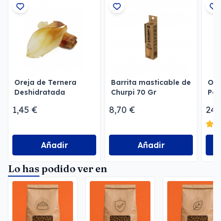
Oreja de Ternera
Barrita masticable de
Own
Deshidratada
Churpi 70 Gr
Per
1,45 €
8,70 €
24,
Añadir
Añadir
Lo has podido ver en