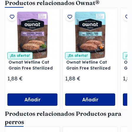
Productos relacionados Ownat®
¡En oferta!
¡En oferta!
¡En
Ownat Wetline Cat
Ownat Wetline Cat
Own
Grain Free Sterilized
Grain Free Sterilized
Gra
Chicken & Salmon
Turkey & Tuna
Sal
1,88 €
1,88 €
1,8
Añadir
Añadir
Productos relacionados Productos para
perros