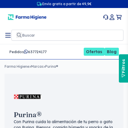
Envío gratis a partir de 49,9€
Ofertas
Blog
Pedidos
637724177
Filtros
Farma Higiene
>
Marcas
>
Purina®
Purina®
Con Purina cuida la alimentación de tu perro o gato
con Purina. Piensos, comida húmeda y snacks de la