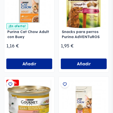
¡En oferta!
Purina Cat Chow Adult
Snacks para perros
con Buey
Purina AdVENTuROS
1,16 €
1,95 €
Añadir
Añadir
-25%