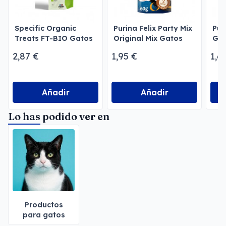
Specific Organic
Purina Felix Party Mix
Pur
Treats FT-BIO Gatos
Original Mix Gatos
Gri
2,87 €
1,95 €
1,6
Añadir
Añadir
Lo has podido ver en
Productos
para gatos