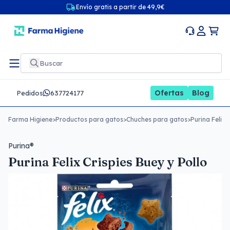
Envío gratis a partir de 49,9€
Ofertas
Blog
Pedidos
637724177
Farma Higiene
>
Productos para gatos
>
Chuches para gatos
>
Purina Felix 
Purina®
Purina Felix Crispies Buey y Pollo