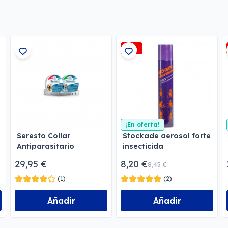
-3%
¡En oferta!
Seresto Collar
Stockade aerosol forte
Antiparasitario
insecticida
29,95 €
8,20 €
8,45 €
(1)
(2)
Añadir
Añadir