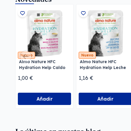
Nuevo
Nuevo
Almo Nature HFC
Almo Nature HFC
Hydration Help Caldo
Hydration Help Leche
de Salmón con Filete
de Cabra
1,00 €
1,16 €
de Salmón
Añadir
Añadir