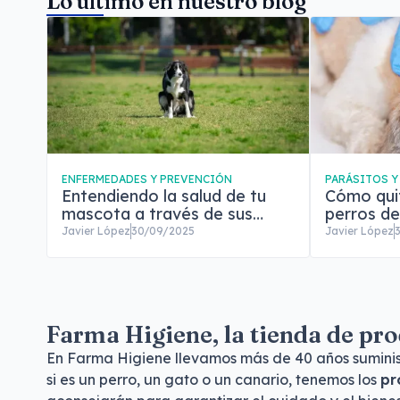
Lo último en nuestro blog
ENFERMEDADES Y PREVENCIÓN
PARÁSITOS Y
Entendiendo la salud de tu
Cómo qui
mascota a través de sus
perros de
heces
evitar qu
Javier López
30/09/2025
Javier López
Farma Higiene, la tienda de pr
En Farma Higiene llevamos más de 40 años suministr
si es un perro, un gato o un canario, tenemos los
pr