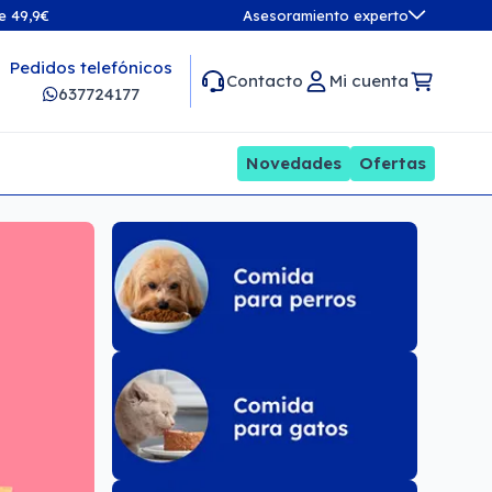
de 49,9€
Asesoramiento experto
Pedidos telefónicos
Contacto
Mi cuenta
637724177
Novedades
Ofertas