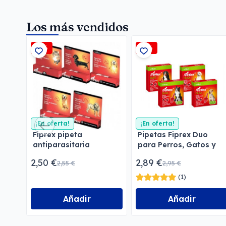
Los más vendidos
-2%
-2%
¡En oferta!
¡En oferta!
Fiprex pipeta
Pipetas Fiprex Duo
antiparasitaria
para Perros, Gatos y
Hurones
2,50 €
2,89 €
2,55 €
2,95 €
(1)
Añadir
Añadir