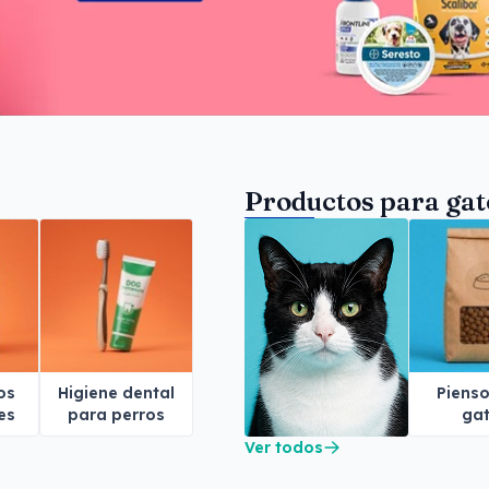
Productos para gat
os
Higiene dental
Piens
es
para perros
ga
os
Ver todos