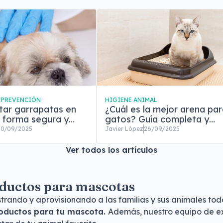
 PREVENCIÓN
HIGIENE ANIMAL
tar garrapatas en
¿Cuál es la mejor arena pa
 forma segura y
gatos? Guía completa y
e vuelvan
comparativa
30/09/2025
Javier López
26/09/2025
Ver todos los artículos
oductos para mascotas
ando y aprovisionando a las familias y sus animales todo
oductos para tu mascota.
Además, nuestro equipo de exp