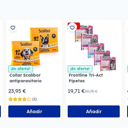
-5%
¡En oferta!
¡En oferta!
Collar Scalibor
Frontline Tri-Act
antiparasitario
Pipetas
Antiparasitarias de
23,95 €
19,71 €
20,75 €
amplio espectro para
perros
(1)
Añadir
Añadir