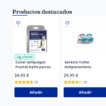
Productos destacados
¡En oferta!
Collar antipulgas
Seresto Collar
Frontal Delta perros
Antiparasitario
24,93 €
29,95 €
(1)
(1)
Añadir
Añadir