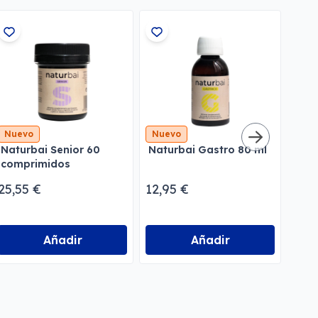
Nuevo
Nuevo
Nue
Naturbai Senior 60
Naturbai Gastro 80 ml
Natu
comprimidos
Inte
25,55 €
12,95 €
18,
Añadir
Añadir