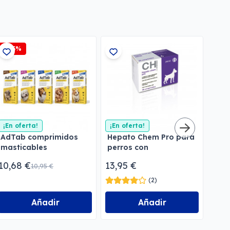
-2,5%
¡En oferta!
¡En oferta!
AdTab comprimidos
Hepato Chem Pro para
27,9
masticables
perros con
antiparasitarios
insuficiencia hepática
10,68 €
13,95 €
10,95 €
(2)
Añadir
Añadir