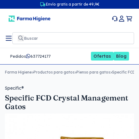
Envío gratis a partir de 49,9€
Ofertas
Blog
Pedidos
637724177
Farma Higiene
>
Productos para gatos
>
Pienso para gatos
>
Specific FCD 
Specific®
Specific FCD Crystal Management
Gatos