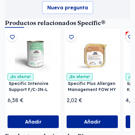
Nueva pregunta
Productos relacionados Specific®
-3
¡En oferta!
¡En oferta!
¡En
Specific Intensive
Specific Plus Allergen
Spe
Support F/C-IN-L
Management FOW HY
Kid
para gatos y perros
Gatos
Per
6,38 €
2,02 €
4,3
Añadir
Añadir