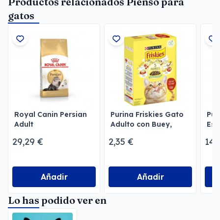
Productos relacionados Pienso para
gatos
Royal Canin Persian
Purina Friskies Gato
Pur
Adult
Adulto con Buey,
Est
Pollo y Verduras
Ga
29,29 €
2,35 €
14,
Añadir
Añadir
Lo has podido ver en