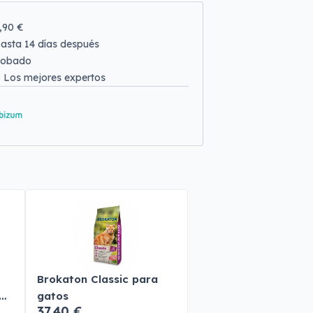
9,90 €
asta 14 días después
robado
o
Los mejores expertos
Brokaton Classic para
gatos
37,40 €