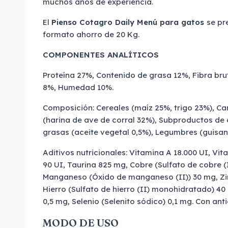
muchos años de experiencia.
El
Pienso Cotagro Daily Menú para gatos
se pr
formato ahorro de 20 Kg.
COMPONENTES ANALÍTICOS
Proteína 27%, Contenido de grasa 12%, Fibra bru
8%, Humedad 10%.
Composición: Cereales (maíz 25%, trigo 23%), C
(harina de ave de corral 32%), Subproductos de 
grasas (aceite vegetal 0,5%), Legumbres (guisan
Aditivos nutricionales: Vitamina A 18.000 UI, Vit
90 UI, Taurina 825 mg, Cobre (Sulfato de cobre (
Manganeso (Óxido de manganeso (II)) 30 mg, Zin
Hierro (Sulfato de hierro (II) monohidratado) 4
0,5 mg, Selenio (Selenito sódico) 0,1 mg. Con ant
MODO DE USO