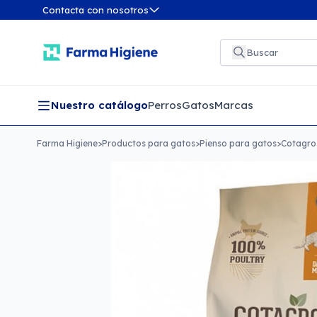
Contacta con nosotros
Nuestro catálogo
Perros
Gatos
Marcas
Farma Higiene
>
Productos para gatos
>
Pienso para gatos
>
Cotagro