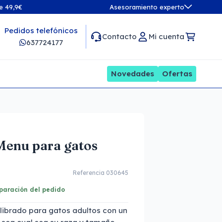
de 49,9€
Asesoramiento experto
Pedidos telefónicos
Contacto
Mi cuenta
637724177
Novedades
Ofertas
Menu para gatos
Referencia 030645
eparación del pedido
librado para gatos adultos con un