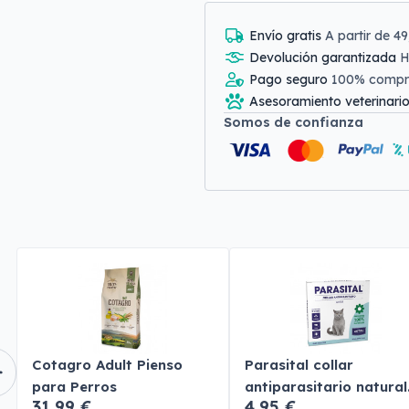
Envío gratis
A partir de 4
Devolución garantizada
H
Pago seguro
100% comp
Asesoramiento veterinari
Somos de confianza
Cotagro Adult Pienso
Parasital collar
para Perros
antiparasitario natural
31,99 €
4,95 €
gatos