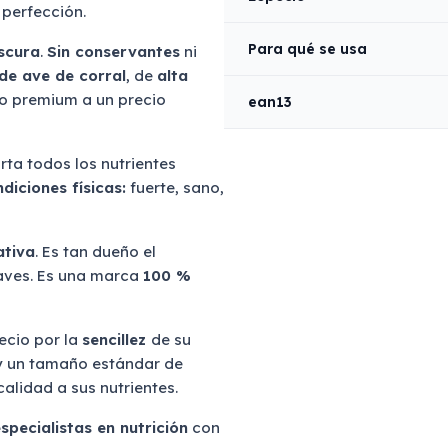
 perfección.
Para qué se usa
scura
.
Sin conservantes
ni
de ave de corral
, de
alta
so premium a un precio
ean13
rta todos los nutrientes
diciones físicas:
fuerte, sano,
ativa
. Es tan dueño el
 aves. Es una marca
100 %
ecio por la
sencillez
de su
 un tamaño estándar de
alidad a sus nutrientes.
specialistas en nutrición
con