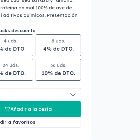
 sea cual sea su raza y tamaño.
roteína animal 100% de ave de
ni aditivos químicos. Presentación
packs descuento
4 uds.
8 uds.
% de DTO.
4% de DTO.
24 uds.
36 uds.
% de DTO.
10% de DTO.
Añadir a la cesta
dir a favoritos