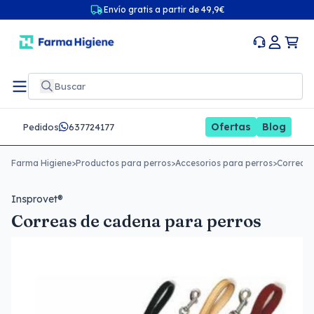
Envío gratis a partir de 49,9€
Ofertas
Blog
Pedidos
637724177
Farma Higiene
>
Productos para perros
>
Accesorios para perros
>
Correas 
Insprovet®
Correas de cadena para perros