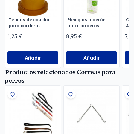
Tetinas de caucho
Plexiglas biberón
Cro
para corderos
para corderos
Allf
1,25 €
8,95 €
7,9
Añadir
Añadir
Productos relacionados Correas para
perros