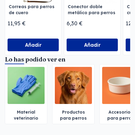
Correas para perros
Conector doble
Con
de cuero
metálico para perros
cue
ma
11,95 €
6,30 €
12,
Añadir
Añadir
Lo has podido ver en
Material
Productos
Accesorios
veterinario
para perros
para perros