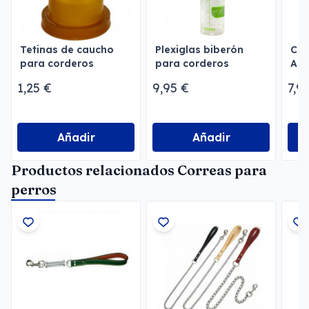
Tetinas de caucho
Plexiglas biberón
Cro
para corderos
para corderos
Allf
1,25 €
9,95 €
7,9
Añadir
Añadir
Productos relacionados Correas para
perros