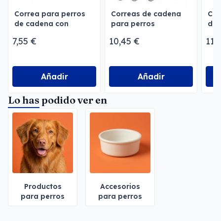
Correa para perros
Correas de cadena
Cor
de cadena con
para perros
de 
muelle
7,55 €
10,45 €
11,
Añadir
Añadir
Lo has podido ver en
Productos
Accesorios
para perros
para perros