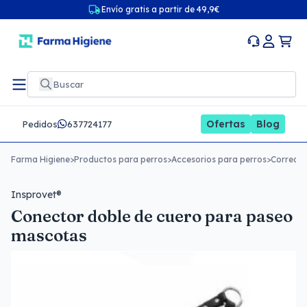
Envío gratis a partir de 49,9€
Ofertas
Blog
Pedidos
637724177
Farma Higiene
>
Productos para perros
>
Accesorios para perros
>
Correas 
Insprovet®
Conector doble de cuero para paseo
mascotas