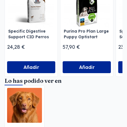
Specific Digestive
Purina Pro Plan Large
Spe
Support CID Perros
Puppy Optistart
Sup
Cachorros
24,28 €
57,90 €
23,
Añadir
Añadir
Lo has podido ver en