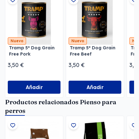
Nuevo
Nuevo
Nu
Tramp 5* Dog Grain
Tramp 5* Dog Grain
Tra
Free Pork
Free Beef
Fre
3,50 €
3,50 €
3,5
Añadir
Añadir
Productos relacionados Pienso para
perros