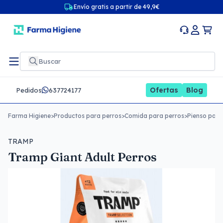
Envío gratis a partir de 49,9€
Ofertas
Blog
Pedidos
637724177
Farma Higiene
>
Productos para perros
>
Comida para perros
>
Pienso para
TRAMP
Tramp Giant Adult Perros