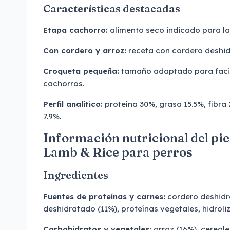
Características destacadas
Etapa cachorro:
alimento seco indicado para la
Con cordero y arroz:
receta con cordero deshidr
Croqueta pequeña:
tamaño adaptado para facili
cachorros.
Perfil analítico:
proteína 30%, grasa 15.5%, fibra
7.9%.
Información nutricional del p
Lamb & Rice para perros
Ingredientes
Fuentes de proteínas y carnes:
cordero deshidr
deshidratado (11%), proteínas vegetales, hidroli
Carbohidratos y vegetales:
arroz (16%), cereale