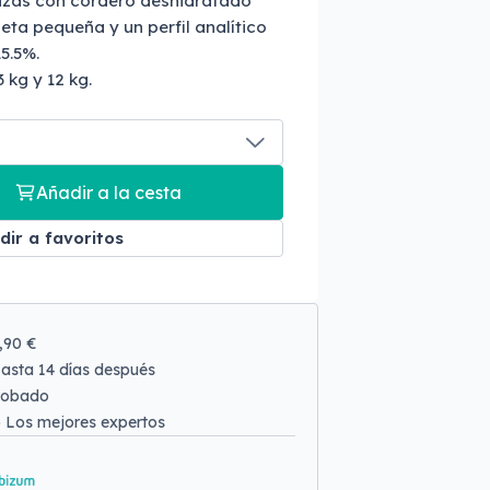
azas con cordero deshidratado
ueta pequeña y un perfil analítico
5.5%.
 3 kg y 12 kg.
Añadir a la cesta
dir a favoritos
9,90 €
asta 14 días después
robado
o
Los mejores expertos