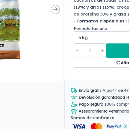
cachorros de todas las r
(18%) y arroz (16%), croq
de proteína 30% y grasa 1
-
Formatos disponibles
:
Formato tamaño
Aña
Envío gratis
A partir de 4
Devolución garantizada
H
Pago seguro
100% comp
Asesoramiento veterinari
Somos de confianza