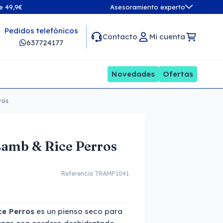
de 49,9€
Asesoramiento experto
Pedidos telefónicos
Contacto
Mi cuenta
637724177
Novedades
Ofertas
ros
amb & Rice Perros
Referencia TRAMP1041
e Perros
es un pienso seco para