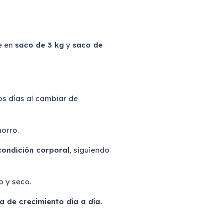
e en
saco de 3 kg
y
saco de
os días al cambiar de
orro.
condición corporal
, siguiendo
o y seco.
de crecimiento día a día.