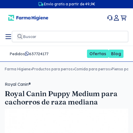
Envío gratis a partir de 49,9€
Ofertas
Blog
Pedidos
637724177
Farma Higiene
>
Productos para perros
>
Comida para perros
>
Pienso para
Royal Canin®
Royal Canin Puppy Medium para
cachorros de raza mediana