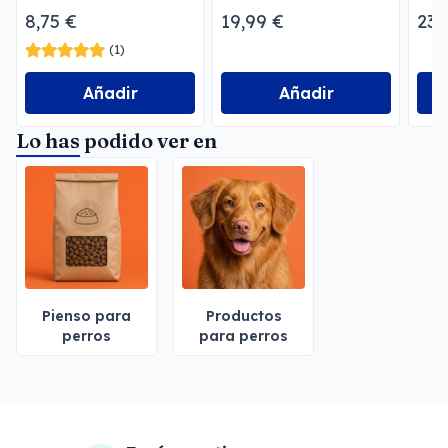
de raza pequeña
Opt
8,75 €
19,99 €
23,
me
(1)
Añadir
Añadir
Lo has podido ver en
Pienso para
Productos
perros
para perros