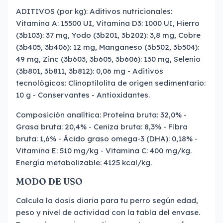
ADITIVOS (por kg): Aditivos nutricionales:
Vitamina A: 15500 UI, Vitamina D3: 1000 UI, Hierro
(3b103): 37 mg, Yodo (3b201, 3b202): 3,8 mg, Cobre
(3b405, 3b406): 12 mg, Manganeso (3b502, 3b504):
49 mg, Zinc (3b603, 3b605, 3b606): 130 mg, Selenio
(3b801, 3b811, 3b812): 0,06 mg - Aditivos
tecnológicos: Clinoptilolita de origen sedimentario:
10 g - Conservantes - Antioxidantes.
Composición analítica: Proteína bruta: 32,0% -
Grasa bruta: 20,4% - Ceniza bruta: 8,3% - Fibra
bruta: 1,6% - Ácido graso omega-3 (DHA): 0,18% -
Vitamina E: 510 mg/kg - Vitamina C: 400 mg/kg.
Energía metabolizable: 4125 kcal/kg.
MODO DE USO
Calcula la dosis diaria para tu perro según edad,
peso y nivel de actividad con la tabla del envase.