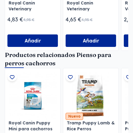
Royal Canin
Royal Canin
Roy
Veterinary
Veterinary
Vet
Gastrointestinal Low
Gastrointestinal Paté
Uri
4,83 €
4,65 €
2,1
4,95 €
4,95 €
Fat Paté
Pat
Añadir
Añadir
Productos relacionados Pienso para
perros cachorros
Nuevo
Royal Canin Puppy
Tramp Puppy Lamb &
Pur
Mini para cachorros
Rice Perros
Pu