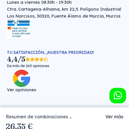
Lunes a viernes 08:30h - 19:30h
Ctra. Cartagena-Alhama, km 22,5. Polígono Industrial
Los Narcisos, 30320, Fuente Álamo de Murcia, Murcia
TU SATISFACCIÓN, ¡NUESTRA PRIORIDAD!
4,4/5
De más de 160 opiniones
Ver opiniones
Resumen de combinaciones ...
Ver más
Farmacia veterinaria online © FARMA HIGIENE S.L. (CIF: B-
26,35 €
30706451)